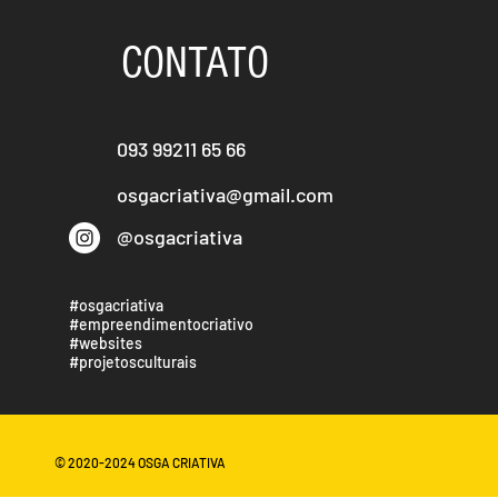
CONTATO
093 99211 65 66
osgacriativa@gmail.com
@osgacriativa
#osgacriativa
#empreendimentocriativo
#websites
#projetosculturais
© 2020-2024 OSGA CRIATIVA